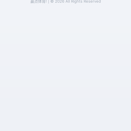
赢点体育! | © 2026 All Rights Reserved